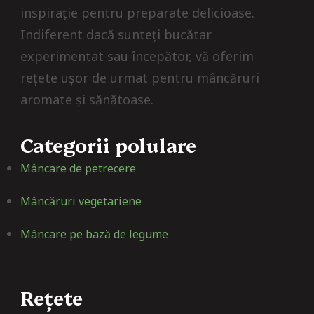
inspirație pentru preparate delicioase.
Indiferent dacă sunteți bucătar
experimentat sau începător, vă oferim
rețete ușor de urmat pentru mâncăruri
aromate și sănătoase.
Categorii polulare
Mâncare de petrecere
Mâncăruri vegetariene
Mâncare pe bază de legume
Rețete