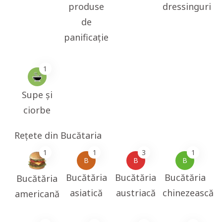
produse
dressinguri
de
panificație
1
Supe și
ciorbe
Rețete din Bucătaria
1
1
3
1
B
B
B
Bucătăria
Bucătăria
Bucătăria
Bucătăria
asiatică
austriacă
chinezească
americană