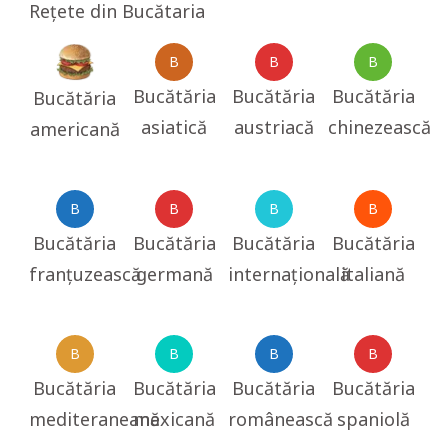
Rețete din Bucătaria
B
B
B
Bucătăria
Bucătăria
Bucătăria
Bucătăria
asiatică
austriacă
chinezească
americană
B
B
B
B
Bucătăria
Bucătăria
Bucătăria
Bucătăria
franțuzească
germană
internațională
italiană
B
B
B
B
Bucătăria
Bucătăria
Bucătăria
Bucătăria
mediteraneană
mexicană
românească
spaniolă