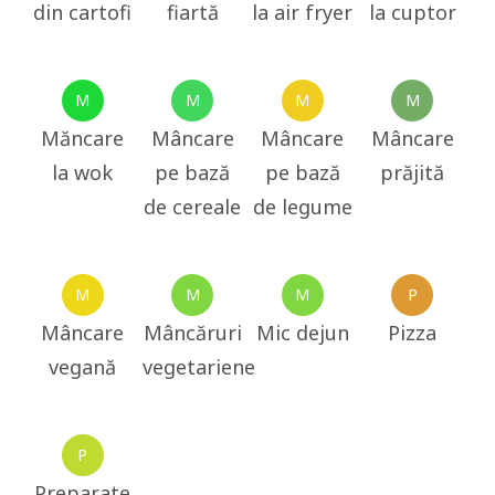
din cartofi
fiartă
la air fryer
la cuptor
M
M
M
M
Măncare
Mâncare
Mâncare
Mâncare
la wok
pe bază
pe bază
prăjită
de cereale
de legume
M
M
M
P
Mâncare
Mâncăruri
Mic dejun
Pizza
vegană
vegetariene
P
Preparate