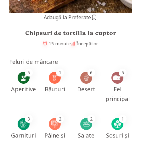
Adaugă la Preferate
Chipsuri de tortilla la cuptor
15 minute
Începător
Feluri de mâncare
5
1
6
5
Aperitive
Băuturi
Desert
Fel
principal
3
2
2
1
Garnituri
Pâine și
Salate
Sosuri și