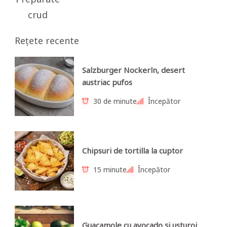
crud
Rețete recente
Salzburger Nockerln, desert
austriac pufos
30 de minute
Începător
Chipsuri de tortilla la cuptor
15 minute
Începător
Guacamole cu avocado și usturoi