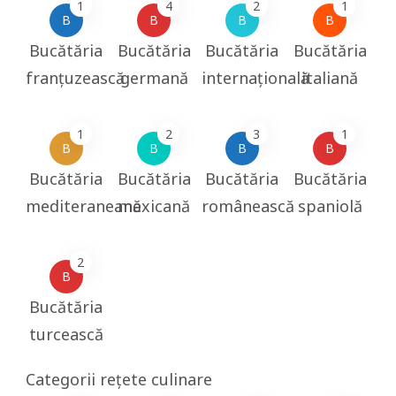
1
4
2
1
B
B
B
B
Bucătăria
Bucătăria
Bucătăria
Bucătăria
franțuzească
germană
internațională
italiană
1
2
3
1
B
B
B
B
Bucătăria
Bucătăria
Bucătăria
Bucătăria
mediteraneană
mexicană
românească
spaniolă
2
B
Bucătăria
turcească
Categorii rețete culinare