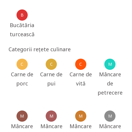
B
Bucătăria
turcească
Categorii rețete culinare
C
C
C
M
Carne de
Carne de
Carne de
Mâncare
porc
pui
vită
de
petrecere
M
M
M
M
Mâncare
Mâncare
Mâncare
Mâncare