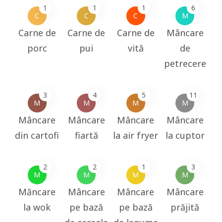
1
1
1
6
C
C
C
M
Carne de
Carne de
Carne de
Mâncare
porc
pui
vită
de
petrecere
3
4
5
11
M
M
M
M
Mâncare
Mâncare
Mâncare
Mâncare
din cartofi
fiartă
la air fryer
la cuptor
2
2
1
3
M
M
M
M
Măncare
Mâncare
Mâncare
Mâncare
la wok
pe bază
pe bază
prăjită