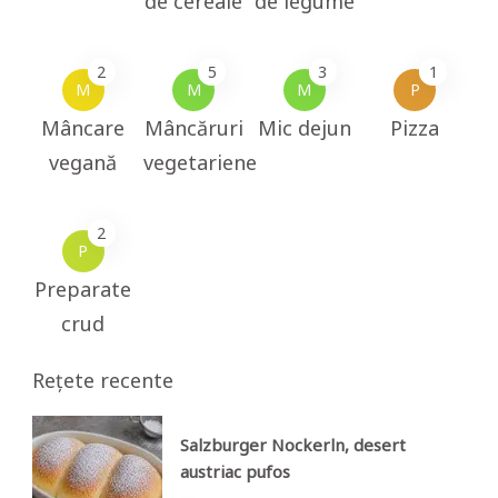
de cereale
de legume
2
5
3
1
M
M
M
P
Mâncare
Mâncăruri
Mic dejun
Pizza
vegană
vegetariene
2
P
Preparate
crud
Rețete recente
Salzburger Nockerln, desert
austriac pufos