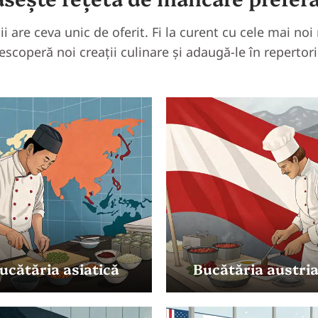
mii are ceva unic de oferit. Fi la curent cu cele mai no
escoperă noi creații culinare și adaugă-le în repertori
ucătăria asiatică
Bucătăria austri