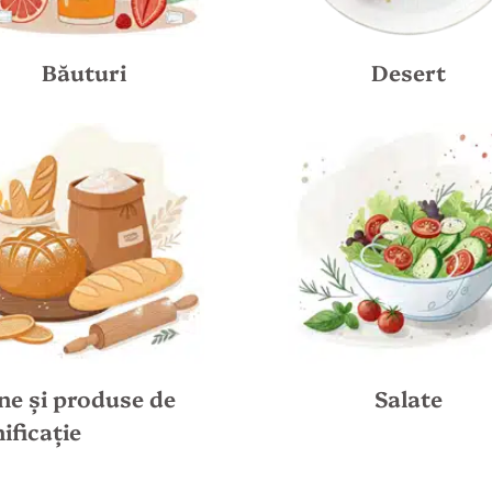
Băuturi
Desert
ne și produse de
Salate
ificație