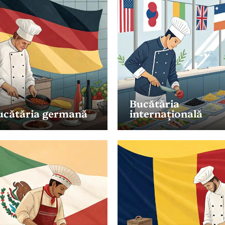
Bucătăria
ucătăria germană
internațională