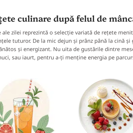
țete culinare după felul de mânc
ale zilei reprezintă o selecție variată de rețete meni
nțele tuturor. De la mic dejun și prânz până la cină și
nătos și energizant. Nu uita de gustările dintre mes
nuci, sau iaurt, pentru a-ți menține energia pe parcurs