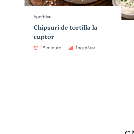
Aperitive
Ape
Sos
Chipsuri de tortilla la
Gu
cuptor
us
15 minute
Începător
Gă