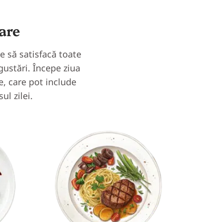
are
te să satisfacă toate
 gustări. Începe ziua
e, care pot include
ul zilei.