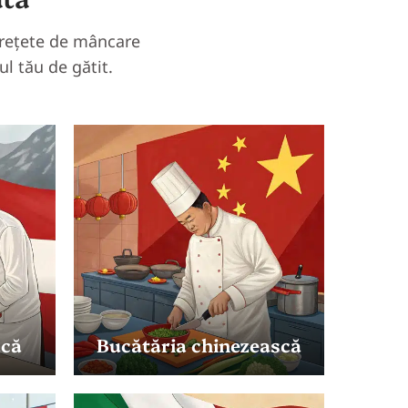
i rețete de mâncare
ul tău de gătit.
acă
Bucătăria chinezească