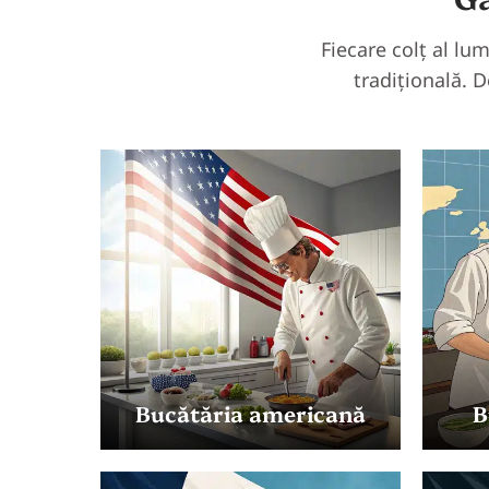
Fiecare colț al lu
tradițională.
D
Bucătăria americană
B