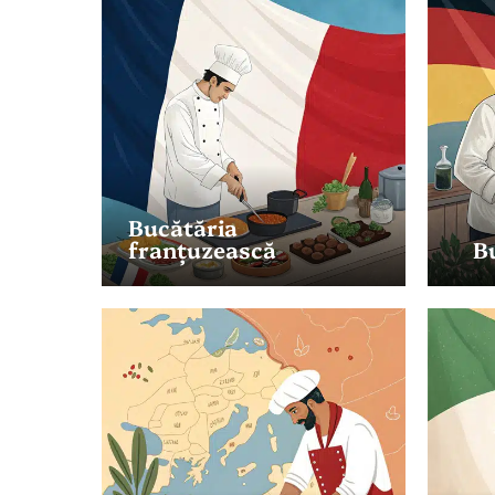
Bucătăria
franțuzească
B