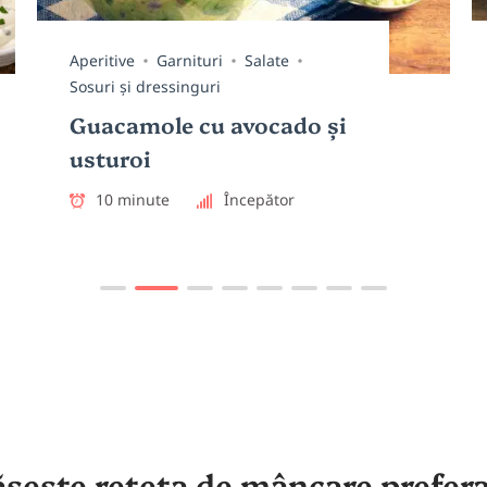
ritive
Garnituri
Salate
Băuturi
uri și dressinguri
Cafea t
acamole cu avocado și
20 de 
turoi
Nivel i
10 minute
Începător
sește rețeta de mâncare prefer