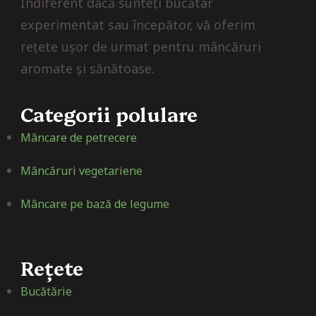
Indiferent dacă sunteți bucătar
experimentat sau începător, vă oferim
rețete ușor de urmat pentru mâncăruri
aromate și sănătoase.
Categorii polulare
Mâncare de petrecere
Mâncăruri vegetariene
Mâncare pe bază de legume
Rețete
Bucătărie