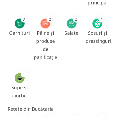
principal
3
2
2
1
Garnituri
Pâine și
Salate
Sosuri și
produse
dressinguri
de
panificație
1
Supe și
ciorbe
Rețete din Bucătaria