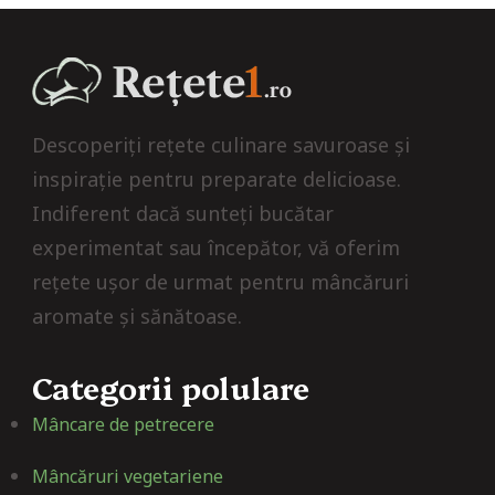
Descoperiți rețete culinare savuroase și
inspirație pentru preparate delicioase.
Indiferent dacă sunteți bucătar
experimentat sau începător, vă oferim
rețete ușor de urmat pentru mâncăruri
aromate și sănătoase.
Categorii polulare
Mâncare de petrecere
Mâncăruri vegetariene