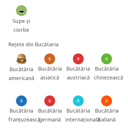
Supe și
ciorbe
Rețete din Bucătaria
B
B
B
Bucătăria
Bucătăria
Bucătăria
Bucătăria
asiatică
austriacă
chinezească
americană
B
B
B
B
Bucătăria
Bucătăria
Bucătăria
Bucătăria
franțuzească
germană
internațională
italiană