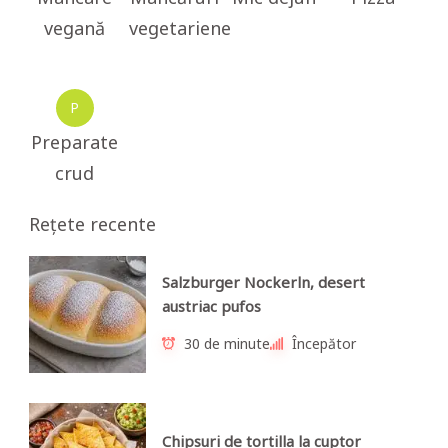
vegană
vegetariene
P
Preparate
crud
Rețete recente
Salzburger Nockerln, desert
austriac pufos
30 de minute
Începător
Chipsuri de tortilla la cuptor