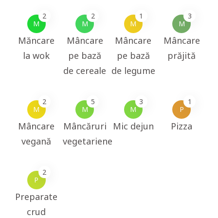
2
2
1
3
M
M
M
M
Măncare
Mâncare
Mâncare
Mâncare
la wok
pe bază
pe bază
prăjită
de cereale
de legume
2
5
3
1
M
M
M
P
Mâncare
Mâncăruri
Mic dejun
Pizza
vegană
vegetariene
2
P
Preparate
crud