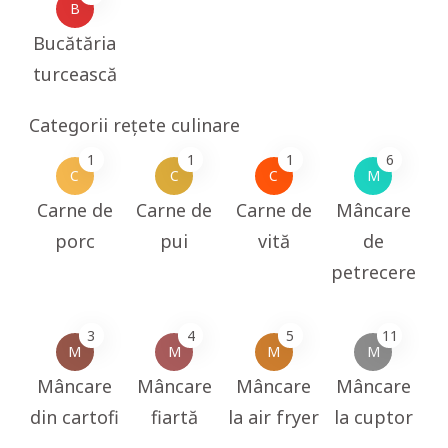
B
Bucătăria
turcească
Categorii rețete culinare
1
1
1
6
C
C
C
M
Carne de
Carne de
Carne de
Mâncare
porc
pui
vită
de
petrecere
3
4
5
11
M
M
M
M
Mâncare
Mâncare
Mâncare
Mâncare
din cartofi
fiartă
la air fryer
la cuptor