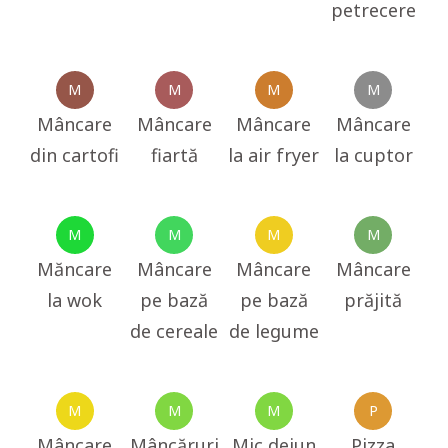
petrecere
M
M
M
M
Mâncare
Mâncare
Mâncare
Mâncare
din cartofi
fiartă
la air fryer
la cuptor
M
M
M
M
Măncare
Mâncare
Mâncare
Mâncare
la wok
pe bază
pe bază
prăjită
de cereale
de legume
M
M
M
P
Mâncare
Mâncăruri
Mic dejun
Pizza