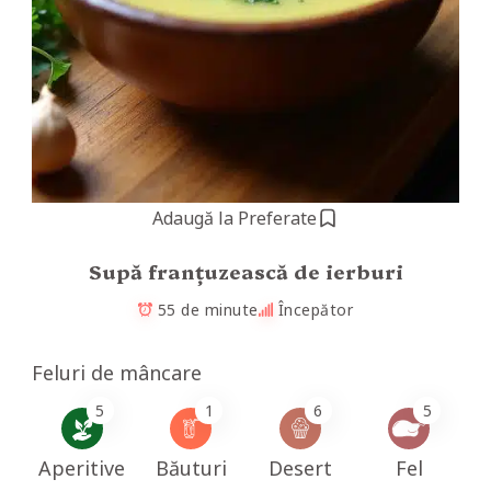
Adaugă la Preferate
Supă franțuzească de ierburi
55 de minute
Începător
Feluri de mâncare
5
1
6
5
Aperitive
Băuturi
Desert
Fel