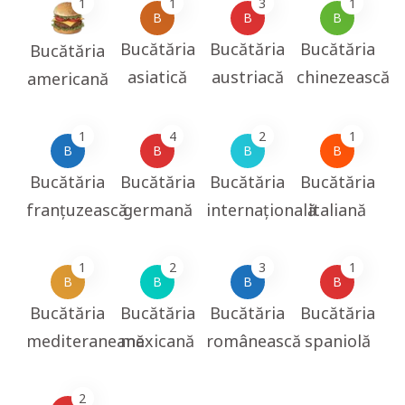
1
1
3
1
B
B
B
Bucătăria
Bucătăria
Bucătăria
Bucătăria
asiatică
austriacă
chinezească
americană
1
4
2
1
B
B
B
B
Bucătăria
Bucătăria
Bucătăria
Bucătăria
franțuzească
germană
internațională
italiană
1
2
3
1
B
B
B
B
Bucătăria
Bucătăria
Bucătăria
Bucătăria
mediteraneană
mexicană
românească
spaniolă
2