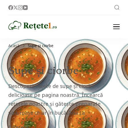
Rețete
Acasă
Supe și ciorbe
Supe și ciorbe
Descoperă rețete de supe și ciorbe
delicioase pe pagina noastră. Încearcă
rețetele noastre și gătește preparate
savuroase chiar în bucătăria ta.
1 Rețetă