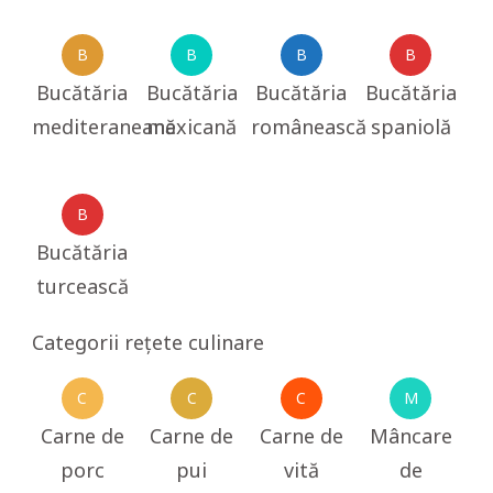
B
B
B
B
Bucătăria
Bucătăria
Bucătăria
Bucătăria
mediteraneană
mexicană
românească
spaniolă
B
Bucătăria
turcească
Categorii rețete culinare
C
C
C
M
Carne de
Carne de
Carne de
Mâncare
porc
pui
vită
de