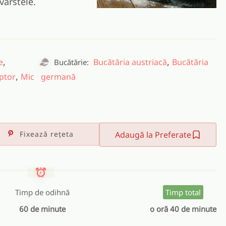
vârstele.
,
,
e
Bucătăria austriacă
Bucătăria
Bucătărie:
,
ptor
Mic
germană
Fixează rețeta
Adaugă la Preferate
Timp de odihnă
Timp total
60 de minute
o oră 40 de minute