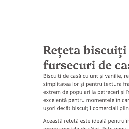
Rețeta biscuiți 
fursecuri de c
Biscuiți de casă cu unt și vanilie, 
simplitatea lor și pentru textura fr
extrem de populari la petreceri și
excelentă pentru momentele în care
ușori decât biscuiții comerciali plini
Această rețetă este ideală pentru î
forme speciale de tăiat. Este genul