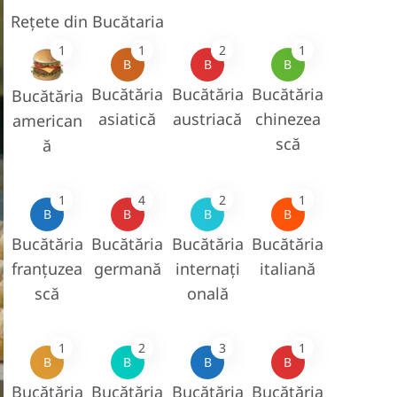
Rețete din Bucătaria
1
1
2
1
B
B
B
Bucătăria
Bucătăria
Bucătăria
Bucătăria
asiatică
austriacă
chinezea
american
scă
ă
1
4
2
1
B
B
B
B
Bucătăria
Bucătăria
Bucătăria
Bucătăria
franțuzea
germană
internați
italiană
scă
onală
1
2
3
1
B
B
B
B
Bucătăria
Bucătăria
Bucătăria
Bucătăria