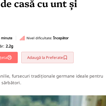
 de casă cu unt și
e minute
Nivel dificultate:
Începător
ăr:
2.2g
țeta
Adaugă la Preferate
anilie, fursecuri tradiționale germane ideale pentru
 sărbători.