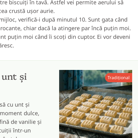
re biscuiți în tavă. Astfel vei permite aerului să
cea crustă ușor aurie.
mijloc, verifică-i după minutul 10. Sunt gata când
rocante, chiar dacă la atingere par încă puțin moi.
unt puțin moi când îi scoți din cuptor. Ei vor deveni
ăresc.
 unt și
Tradițional
să cu unt și
e moment dulce,
ină de vanilie și
iții într-un