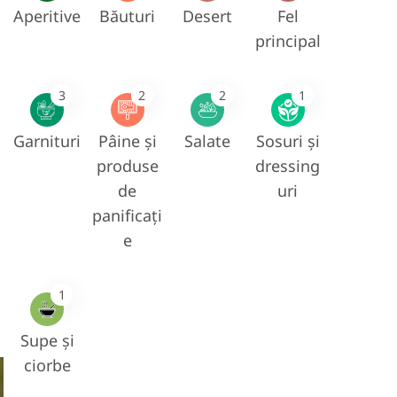
Aperitive
Băuturi
Desert
Fel
principal
3
2
2
1
Garnituri
Pâine și
Salate
Sosuri și
produse
dressing
de
uri
panificați
e
1
Supe și
ciorbe