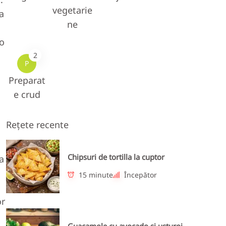
vegetarie
a
ne
 o
2
P
Preparat
e crud
Rețete recente
Chipsuri de tortilla la cuptor
a
15 minute
Începător
or
Guacamole cu avocado și usturoi