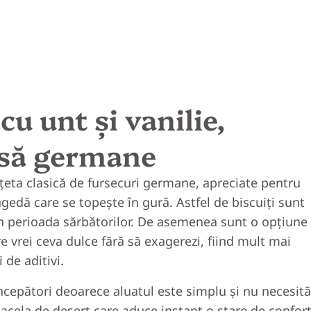
cu unt și vanilie,
asă germane
rețeta clasică de fursecuri germane, apreciate pentru
agedă care se topește în gură. Astfel de biscuiți sunt
 în perioada sărbătorilor. De asemenea sunt o opțiune
 vrei ceva dulce fără să exagerezi, fiind mult mai
 de aditivi.
ncepători deoarece aluatul este simplu și nu necesită
 acela de desert care aduce instant o stare de confort