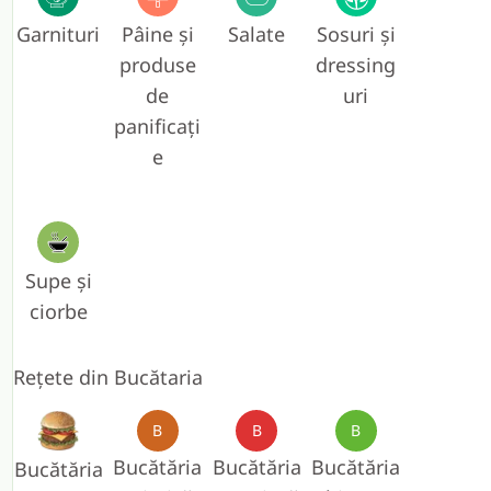
Garnituri
Pâine și
Salate
Sosuri și
produse
dressing
de
uri
panificați
e
Supe și
ciorbe
Rețete din Bucătaria
B
B
B
Bucătăria
Bucătăria
Bucătăria
Bucătăria