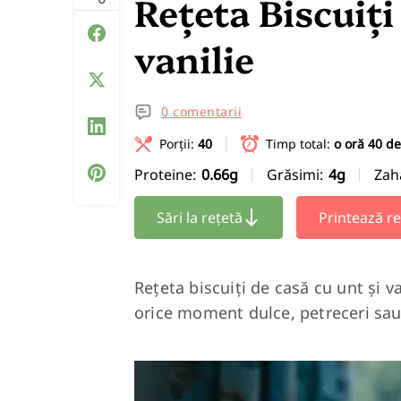
Rețeta Biscuiți
vanilie
0 comentarii
Porții:
40
Timp total:
o oră 40 d
Proteine:
0.66g
Grăsimi:
4g
Zah
Sări la rețetă
Printează re
Rețeta biscuiți de casă cu unt și v
orice moment dulce, petreceri sau