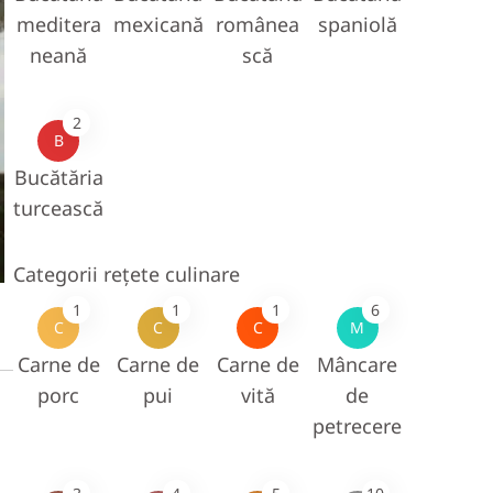
meditera
mexicană
românea
spaniolă
neană
scă
2
B
Bucătăria
turcească
Categorii rețete culinare
1
1
1
6
C
C
C
M
Carne de
Carne de
Carne de
Mâncare
porc
pui
vită
de
petrecere