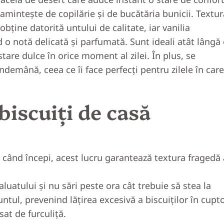
 amintește de copilărie și de bucătăria bunicii. Textur
obține datorită untului de calitate, iar vanilia
 o notă delicată și parfumată. Sunt ideali atât lângă
stare dulce în orice moment al zilei. În plus, se
ndemână, ceea ce îi face perfecți pentru zilele în care
biscuiți de casă
e când începi, acest lucru garantează textura fragedă 
luatului și nu sări peste ora cât trebuie să stea la
 untul, prevenind lățirea excesivă a biscuiților în cupt
sat de furculiță.