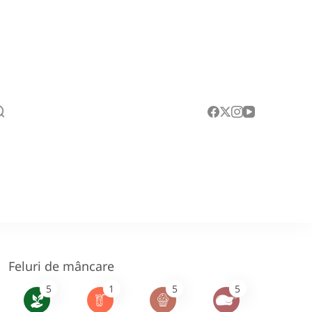
Feluri de mâncare
5
1
5
5