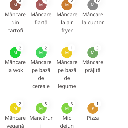
3
4
5
10
M
M
M
M
Mâncare
Mâncare
Mâncare
Mâncare
din
fiartă
la air
la cuptor
cartofi
fryer
2
2
1
3
M
M
M
M
Măncare
Mâncare
Mâncare
Mâncare
la wok
pe bază
pe bază
prăjită
de
de
cereale
legume
2
5
3
1
M
M
M
P
Mâncare
Mâncărur
Mic
Pizza
vegană
i
dejun
.