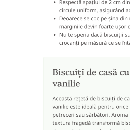
Respectă spațiul de 2 cm dint
circule uniform, asigurând a
Deoarece se coc pe șina din 
marginile devin foarte ușor c
Nu te speria dacă biscuiții s
crocanți pe măsură ce se înt
Biscuiți de casă cu
vanilie
Această rețetă de biscuiți de ca
vanilie este ideală pentru oric
petreceri sau sărbători. Aroma f
textura fragedă transformă biscu