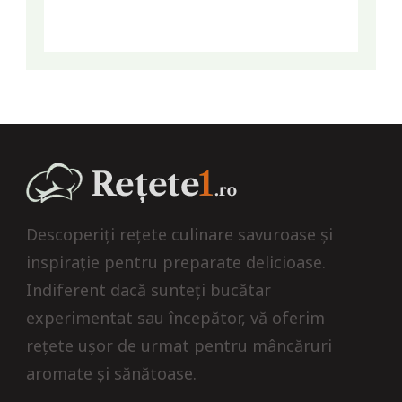
Descoperiți rețete culinare savuroase și
inspirație pentru preparate delicioase.
Indiferent dacă sunteți bucătar
experimentat sau începător, vă oferim
rețete ușor de urmat pentru mâncăruri
aromate și sănătoase.